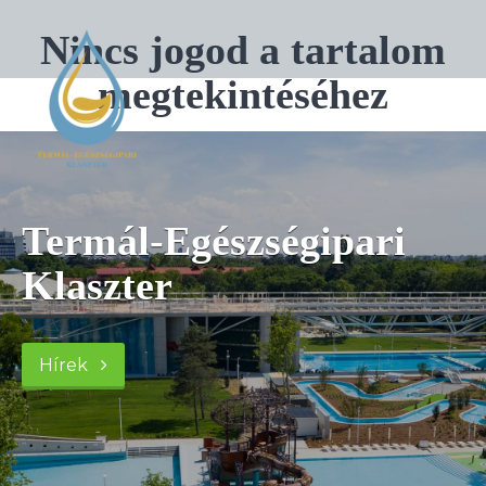
Nincs jogod a tartalom
megtekintéséhez
Termál-Egészségipari
Klaszter
Hírek