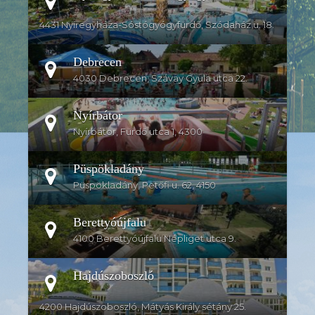
4431 Nyíregyháza-Sóstógyógyfürdő, Szódaház u. 18.
Debrecen
4030 Debrecen, Szávay Gyula utca 22.
Nyírbátor
Nyírbátor, Fürdő utca 1, 4300
Püspökladány
Püspökladány, Petőfi u. 62, 4150
Berettyóújfalu
4100 Berettyóújfalu Népliget utca 9.
Hajdúszoboszló
4200 Hajdúszoboszló, Mátyás Király sétány 25.