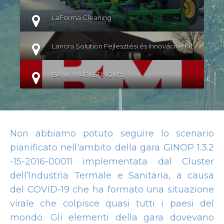
LaForma Cleaning
Lanora Solution Fejlesztési és Innovációs Kft.
BANK-MARKETING Kft.
Non abbiamo potuto seguire lo scenario
pianificato nell'ambito della gara GINOP 1.3.2
-15-2016-00011 implementata dal Cluster
dell’Industria Termale e Sanitaria, a causa
del COVID-19 che ha formato una situazione
virale che colpisce quasi tutti i paesi del
mondo. Gli elementi della gara dovevano