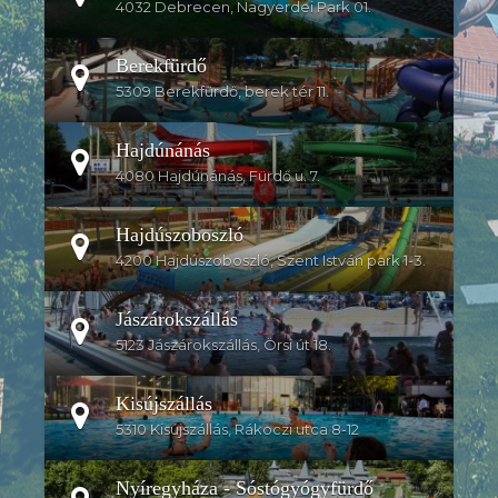
4032 Debrecen, Nagyerdei Park 01.
Berekfürdő
5309 Berekfürdő, berek tér 11.
Hajdúnánás
4080 Hajdúnánás, Fürdő u. 7.
Hajdúszoboszló
4200 Hajdúszoboszló, Szent István park 1-3.
Jászárokszállás
5123 Jászárokszállás, Örsi út 18.
Kisújszállás
5310 Kisújszállás, Rákoczi utca 8-12
Nyíregyháza - Sóstógyógyfürdő