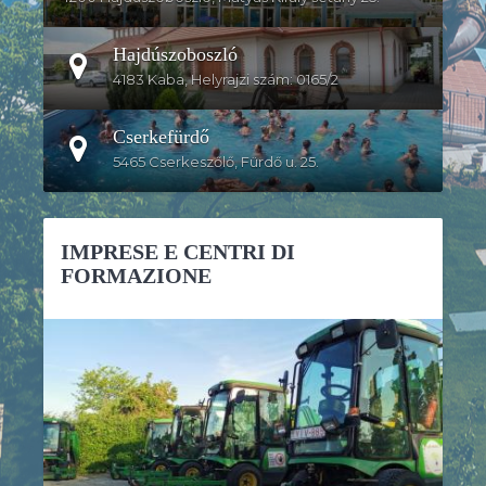
Hajdúszoboszló
4183 Kaba, Helyrajzi szám: 0165/2
Cserkefürdő
5465 Cserkeszőlő, Fürdő u. 25.
IMPRESE E CENTRI DI
FORMAZIONE
DETTAGLI