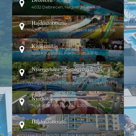
4032 Debrecen, Nagyerdei Park 01.
Hajdúszoboszló
4200 Hajdúszoboszló, Szent István park 1-3.
Kisújszállás
5310 Kisújszállás, Rákoczi utca 8-12
Nyíregyháza - Sóstógyógyfürdő
4431 Nyíregyháza-Sóstógyógyfürdő, Szódaház u. 18.
Nyírbátor
Nyírbátor, Fürdő utca 1, 4300
Hajdúszoboszló
4200 Hajdúszoboszló, Mátyás Király sétány 25.