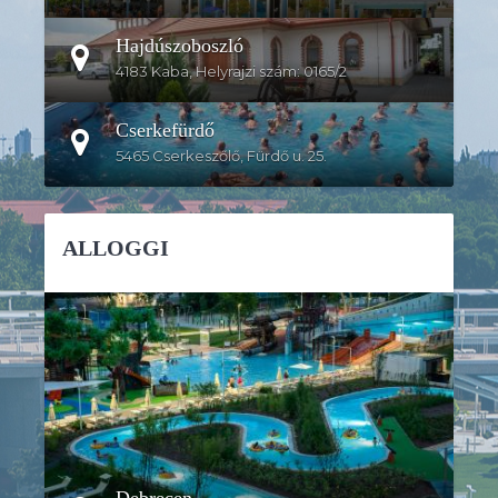
Hajdúszoboszló
4183 Kaba, Helyrajzi szám: 0165/2
Cserkefürdő
5465 Cserkeszőlő, Fürdő u. 25.
ALLOGGI
DETTAGLI
Debrecen