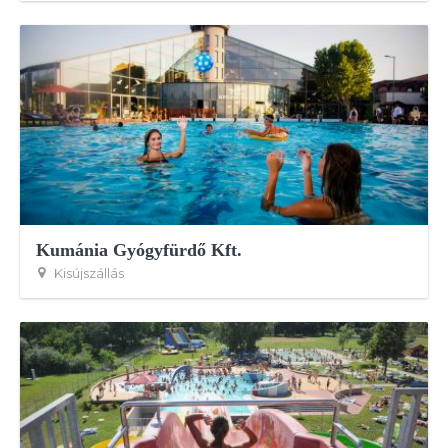
Kumánia Gyógyfürdő Kft.
Kisújszállás