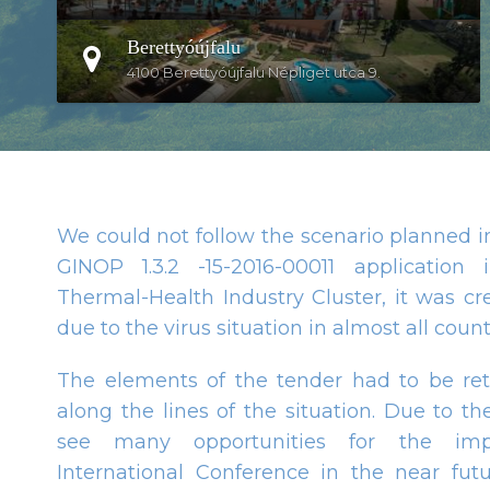
Berettyóújfalu
4100 Berettyóújfalu Népliget utca 9.
We could not follow the scenario planned i
GINOP 1.3.2 -15-2016-00011 applicatio
Thermal-Health Industry Cluster, it was c
due to the virus situation in almost all count
The elements of the tender had to be r
along the lines of the situation. Due to th
see many opportunities for the imp
International Conference in the near fut