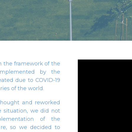
n the framework of the
n implemented by the
reated due to COVID-19
ries of the world.
ethought and reworked
e situation, we did not
lementation of the
ure, so we decided to