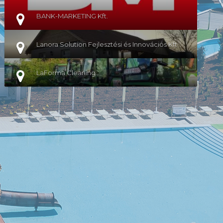
BANK-MARKETING Kft.
Lanora Solution Fejlesztési és Innovációs Kft.
LaForma Cleaning