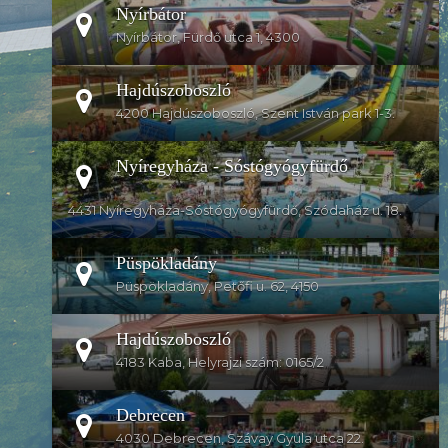
Nyírbátor
Nyírbátor, Fürdő utca 1, 4300
Hajdúszoboszló
4200 Hajdúszoboszló, Szent István park 1-3.
Nyíregyháza - Sóstógyógyfürdő
4431 Nyíregyháza-Sóstógyógyfürdő, Szódaház u. 18.
Püspökladány
Püspökladány, Petőfi u. 62, 4150
Hajdúszoboszló
4183 Kaba, Helyrajzi szám: 0165/2
Debrecen
4030 Debrecen, Szávay Gyula utca 22.