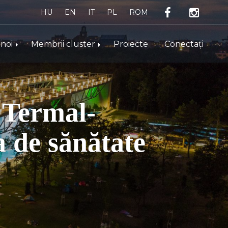
HU
EN
IT
PL
ROM
noi
Membrii cluster
Proiecte
Conectați
Cluterul Term
Industria de 
Știri