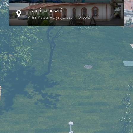
Hajdúszoboszló
4183 Kaba, Helyrajzi szám: 0165/2