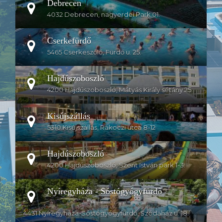
Debrecen
4032 Debrecen, nagyerdei Park 01.
Cserkefürdő
5465 Cserkeszőlő, Fürdő u. 25.
Hajdúszoboszló
4200 Hajdúszoboszló, Mátyás Király sétány 25.
Kisújszállás
5310 Kisújszállás, Rákoczi utca 8-12
Hajdúszoboszló
4200 Hajdúszoboszló, Szent István park 1-3.
Nyíregyháza - Sóstógyógyfürdő
4431 Nyíregyháza-Sóstógyógyfürdő, Szódaház u. 18.