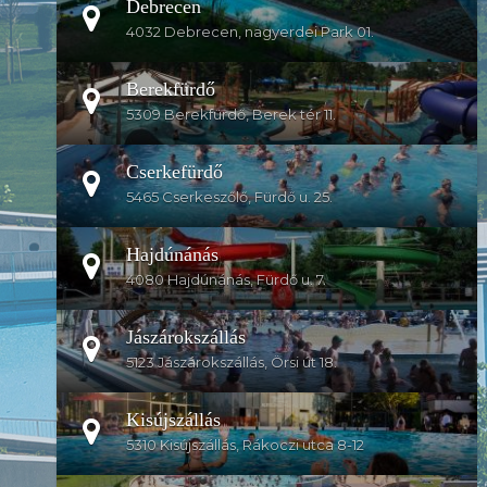
Debrecen
4032 Debrecen, nagyerdei Park 01.
Berekfürdő
5309 Berekfürdő, Berek tér 11.
Cserkefürdő
5465 Cserkeszőlő, Fürdő u. 25.
Hajdúnánás
4080 Hajdúnánás, Fürdő u. 7.
Jászárokszállás
5123 Jászárokszállás, Örsi út 18.
Kisújszállás
5310 Kisújszállás, Rákoczi utca 8-12