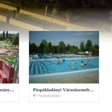
Nyírbátor Város Önkormányzata - Sárkány Wellness és Gyógyfürdő
Püspökladányi Városüzemeltető és Gyógyfürdő Kft.
Püspökladány