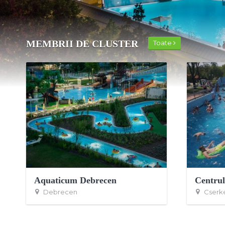
MEMBRII DE CLUSTER
Toate
Aquaticum Debrecen
Debrecen
Cserk