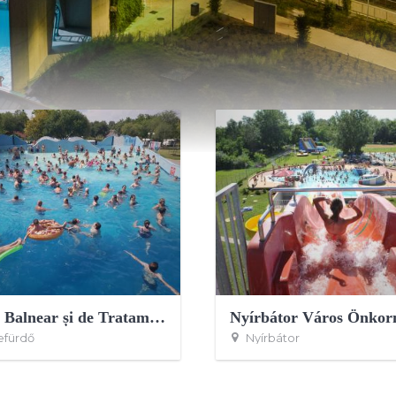
Centrul Balnear și de Tratament Cserkeszőlő
efürdő
Nyírbátor