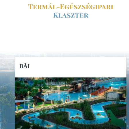
BĂI
DETALII