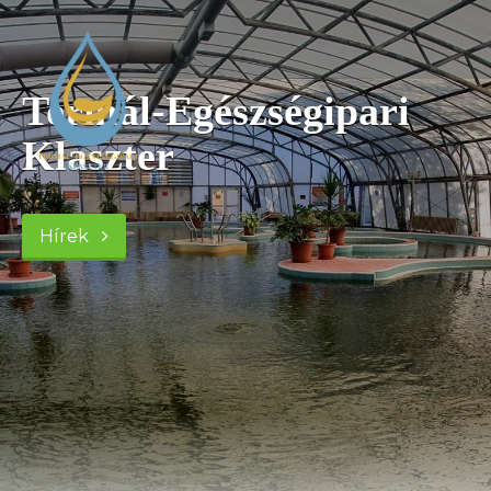
Termál-Egészségipari
Klaszter
Hírek