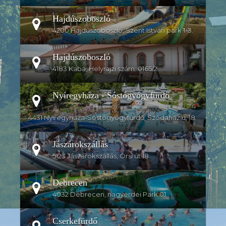
Hajdúszoboszló
4200 Hajdúszoboszló, Szent István park 1-3.
Hajdúszoboszló
4183 Kaba, Helyrajzi szám: 0165/2
Nyíregyháza - Sóstógyógyfürdő
4431 Nyíregyháza-Sóstógyógyfürdő, Szódaház u. 18.
Jászárokszállás
5123 Jászárokszállás, Örsi út 18.
Debrecen
4032 Debrecen, nagyerdei Park 01.
Cserkefürdő