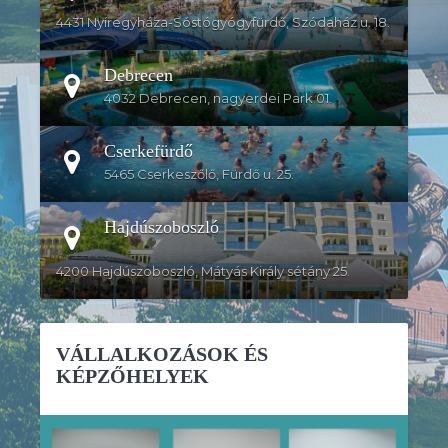
4431 Nyíregyháza-Sóstógyógyfürdő, Szódaház u. 18.
Debrecen
4032 Debrecen, nagyerdei Park 01.
Cserkefürdő
5465 Cserkeszőlő, Fürdő u. 25.
Hajdúszoboszló
4200 Hajdúszoboszló, Mátyás Király sétány 25.
VÁLLALKOZÁSOK ÉS
KÉPZŐHELYEK