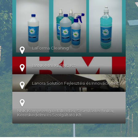
RÉSZLETEK
LaForma Cleaning
BANK-MARKETING Kft.
Lanora Solution Fejlesztési és Innovációs Kft.
NNK Környezetgazdálkodási, Számítástechnikai,
Kereskedelmi és Szolgáltató Kft.