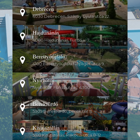
Debrecen
4030 Debrecen, Szávay Gyula utca 22.
Hajdúnánás
4080 Hajdúnánás, Fürdő u. 7.
Berettyóújfalu
4100 Berettyóújfalu Népliget utca 9.
Nyírbátor
Nyírbátor, Fürdő utca 1, 4300
Berekfürdő
5309 Berekfürdő, berek tér 11.
Kisújszállás
5310 Kisújszállás, Rákoczi utca 8-12