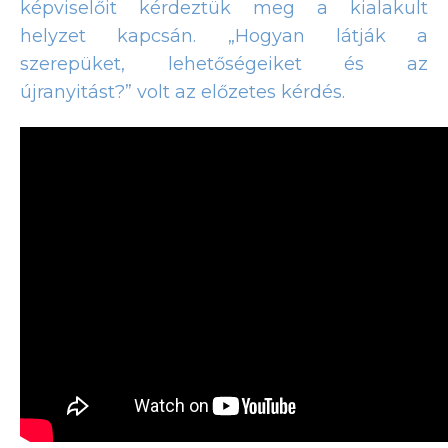
képviselőit kérdeztük meg a kialakult
helyzet kapcsán. „Hogyan látják a
szerepüket, lehetőségeiket és az
újranyitást?” volt az előzetes kérdés.