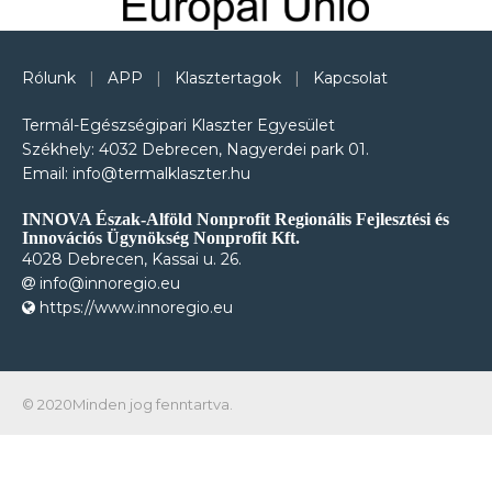
Rólunk
|
APP
|
Klasztertagok
|
Kapcsolat
Termál-Egészségipari Klaszter Egyesület
Székhely: 4032 Debrecen, Nagyerdei park 01.
Email: info@termalklaszter.hu
INNOVA Észak-Alföld Nonprofit Regionális Fejlesztési és
Innovációs Ügynökség Nonprofit Kft.
4028 Debrecen, Kassai u. 26.
info@innoregio.eu
https://www.innoregio.eu
© 2020Minden jog fenntartva.