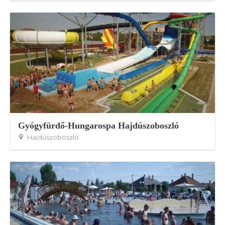
Gyógyfürdő-Hungarospa Hajdúszoboszló
Hajdúszoboszló