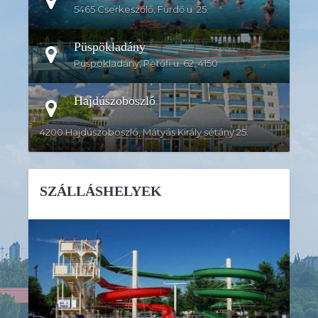
5465 Cserkeszőlő, Fürdő u. 25.
Püspökladány
Püspökladány, Petőfi u. 62, 4150
Hajdúszoboszló
4200 Hajdúszoboszló, Mátyás Király sétány 25.
SZÁLLÁSHELYEK
RÉSZLETEK