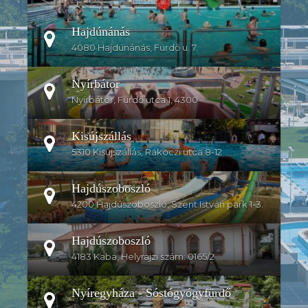
Hajdúnánás
4080 Hajdúnánás, Fürdő u. 7.
Nyírbátor
Nyírbátor, Fürdő utca 1, 4300
Kisújszállás
5310 Kisújszállás, Rákoczi utca 8-12
Hajdúszoboszló
4200 Hajdúszoboszló, Szent István park 1-3.
Hajdúszoboszló
4183 Kaba, Helyrajzi szám: 0165/2
Nyíregyháza - Sóstógyógyfürdő