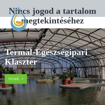
Nincs jogod a tartalom
megtekintéséhez
szségipari
Termál-Egé
Klaszter
Hírek