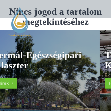
Nincs jogod a tartalom
megtekintéséhez
i
Termál-Egészségipar
Klaszter
Hírek