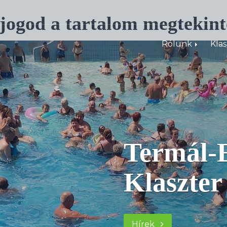
 jogod a tartalom megtekint
Rólunk
Kla
Termál-E
Klaszter
Hírek