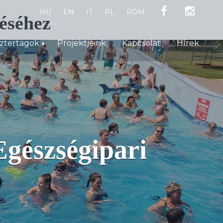
HU
EN
IT
PL
ROM
éséhez
sztertagok
Projektjeink
Kapcsolat
Hírek
gészségipari