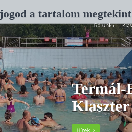
 jogod a tartalom megtekint
Rólunk
Kla
Termál-E
Klaszter
Hírek