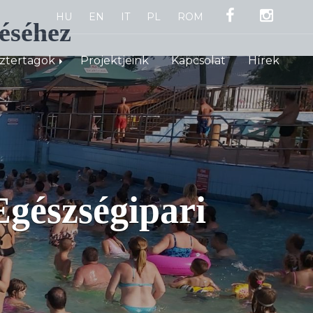
HU
EN
IT
PL
ROM
éséhez
sztertagok
Projektjeink
Kapcsolat
Hírek
gészségipari