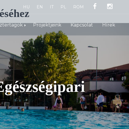
HU
EN
IT
PL
ROM
éséhez
sztertagok
Projektjeink
Kapcsolat
Hírek
gészségipari