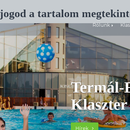
 jogod a tartalom megtekint
Rólunk
Kla
Termál-E
Klaszter
Hírek