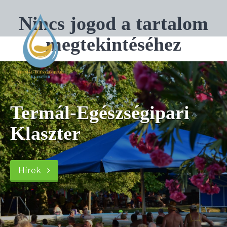
Nincs jogod a tartalom
megtekintéséhez
Termál-Egészségipari
Klaszter
Hírek