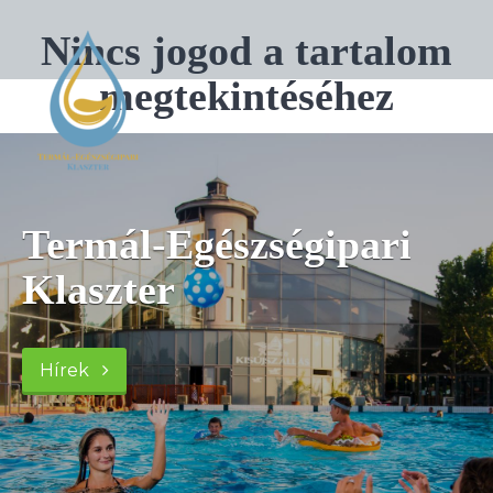
Nincs jogod a tartalom
megtekintéséhez
Termál-Egészségipari
Klaszter
Hírek