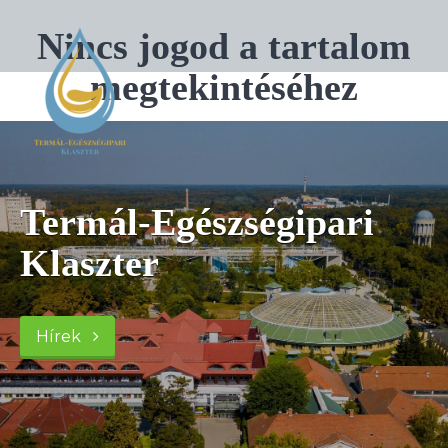
Nincs jogod a tartalom
megtekintéséhez
Termál-Egészségipari
Klaszter
Hírek