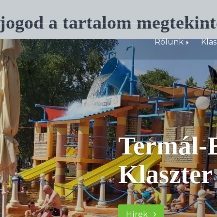
 jogod a tartalom megtekint
Rólunk
Kla
Termál-E
Klaszter
Hírek