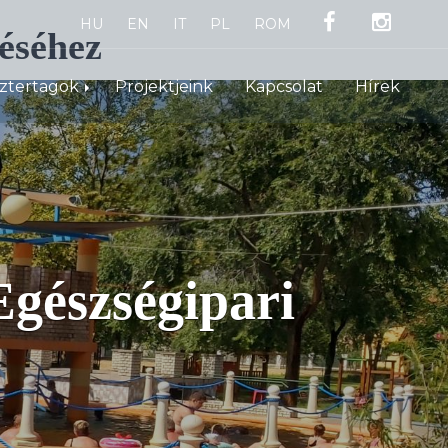
HU
EN
IT
PL
ROM
éséhez
sztertagok
Projektjeink
Kapcsolat
Hírek
gészségipari