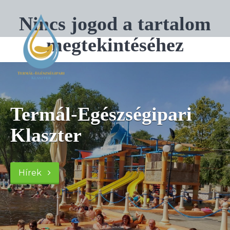
Nincs jogod a tartalom
megtekintéséhez
Termál-Egészségipari
Klaszter
Hírek