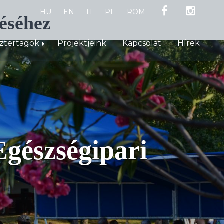
HU
EN
IT
PL
ROM
éséhez
sztertagok
Projektjeink
Kapcsolat
Hírek
gészségipari