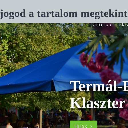
 jogod a tartalom megtekint
Rólunk
Kla
Termál-E
Klaszter
Hírek